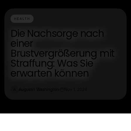
HEALTH
Die Nachsorge nach
einer
Brustvergrößerung mit
Straffung: Was Sie
erwarten können
Augustin Washington
Nov 1, 2024
A