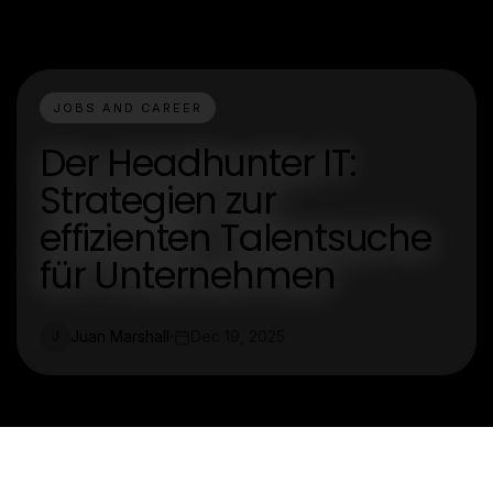
JOBS AND CAREER
Der Headhunter IT:
Strategien zur
effizienten Talentsuche
für Unternehmen
Juan Marshall
Dec 19, 2025
J