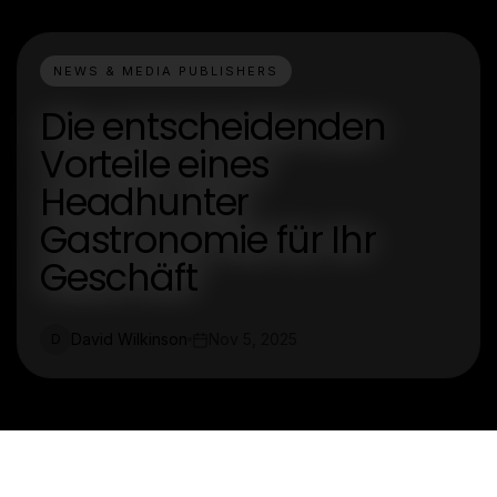
NEWS & MEDIA PUBLISHERS
Die entscheidenden
Vorteile eines
Headhunter
Gastronomie für Ihr
Geschäft
David Wilkinson
Nov 5, 2025
D