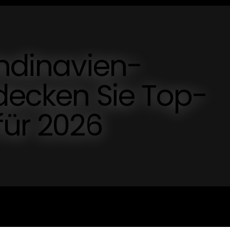
andinavien-
tdecken Sie Top-
für 2026