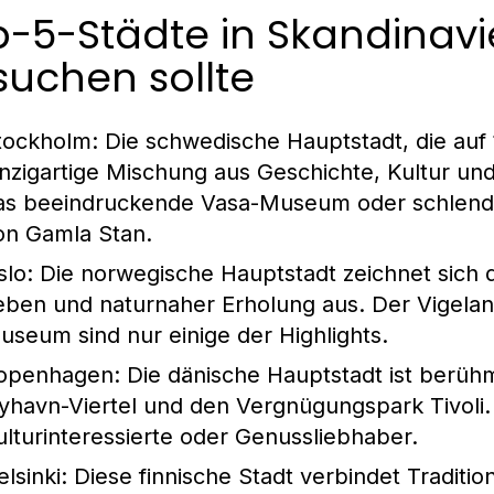
-5-Städte in Skandinavi
uchen sollte
tockholm
: Die schwedische Hauptstadt, die auf 1
inzigartige Mischung aus Geschichte, Kultur u
as beeindruckende Vasa-Museum oder schlende
on Gamla Stan.
slo
: Die norwegische Hauptstadt zeichnet sich
eben und naturnaher Erholung aus. Der Vigela
useum sind nur einige der Highlights.
openhagen
: Die dänische Hauptstadt ist berühm
yhavn-Viertel und den Vergnügungspark Tivoli. 
ulturinteressierte oder Genussliebhaber.
elsinki
: Diese finnische Stadt verbindet Tradit