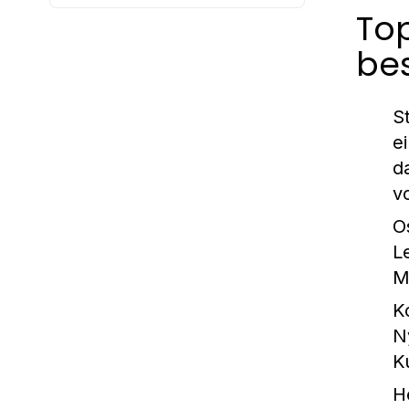
Top
bes
S
e
d
v
O
L
M
K
N
K
H