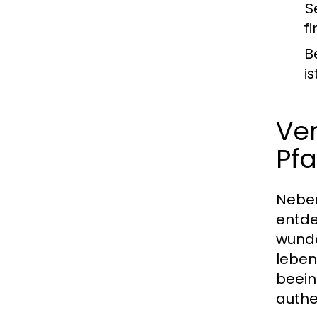
S
f
B
i
Ve
Pf
Neben
entde
wund
leben
beein
authe