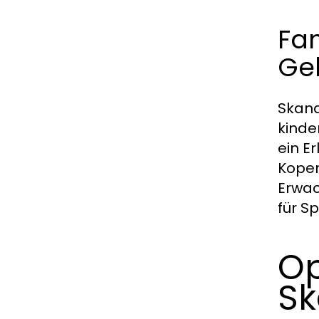
Fam
Ge
Skand
kinde
ein E
Kopen
Erwac
für S
Op
Sk