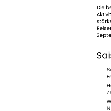
Die b
Aktiv
stärk
Reise
Septe
Sa
S
F
H
Z
W
N