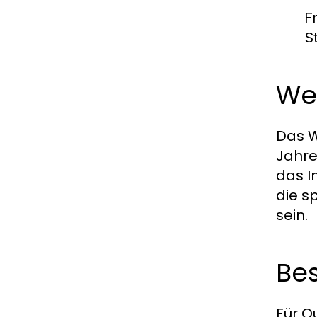
F
S
Wet
Das W
Jahre
das I
die s
sein.
Bes
Für O