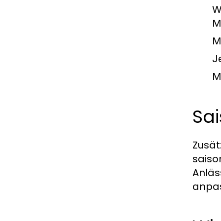
W
M
M
J
M
Sai
Zusät
saiso
Anläs
anpas