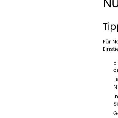
Nu
Tip
Für N
Einst
E
d
D
N
I
Si
G