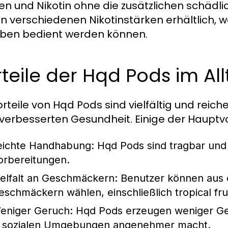
n und Nikotin ohne die zusätzlichen schädlic
in verschiedenen Nikotinstärken erhältlich,
eben bedient werden können.
teile der Hqd Pods im Al
orteile von Hqd Pods sind vielfältig und reich
 verbesserten Gesundheit. Einige der Hauptv
eichte Handhabung:
Hqd Pods sind tragbar und 
orbereitungen.
ielfalt an Geschmäckern:
Benutzer können aus 
eschmäckern wählen, einschließlich tropical fru
eniger Geruch:
Hqd Pods erzeugen weniger Geruc
n sozialen Umgebungen angenehmer macht.