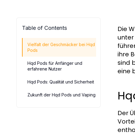
Table of Contents
Die W
unter
führe
Vielfalt der Geschmäcker bei Hqd
Pods
ihre 
sind 
Hqd Pods für Anfänger und
erfahrene Nutzer
eine 
Hqd Pods: Qualität und Sicherheit
Hqd
Zukunft der Hqd Pods und Vaping
Der Ü
Vorte
entha