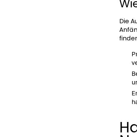
Wi
Die A
Anfän
finde
P
v
B
u
E
h
Hq