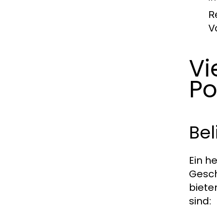
R
V
Vi
P
Be
Ein h
Gesch
biete
sind: