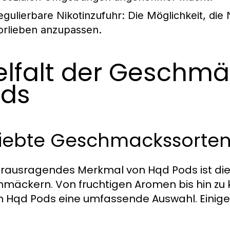
egulierbare Nikotinzufuhr:
Die Möglichkeit, die 
orlieben anzupassen.
elfalt der Geschmä
ods
liebte Geschmackssorten
erausragendes Merkmal von Hqd Pods ist die 
mäckern. Von fruchtigen Aromen bis hin z
n Hqd Pods eine umfassende Auswahl. Einig