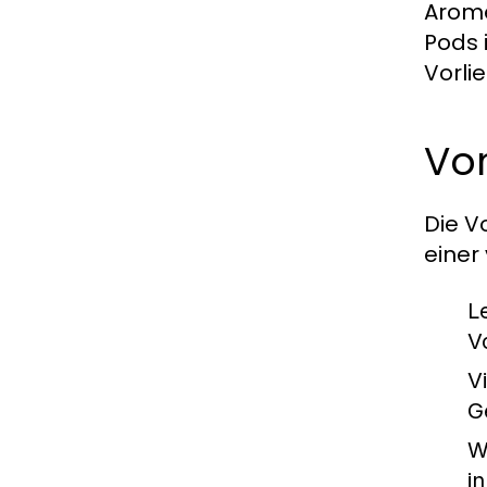
Arome
Pods 
Vorli
Vor
Die V
einer
L
V
V
G
W
i