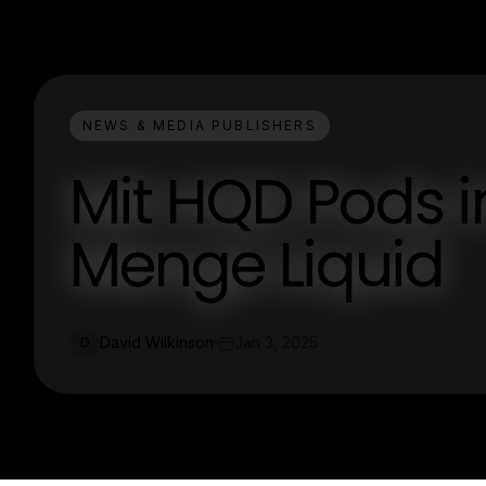
NEWS & MEDIA PUBLISHERS
Mit HQD Pods i
Menge Liquid
David Wilkinson
Jan 3, 2025
D