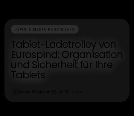
NEWS & MEDIA PUBLISHERS
Tablet-Ladetrolley von
Eurospind: Organisation
und Sicherheit für Ihre
Tablets
David Wilkinson
Jan 30, 2025
D