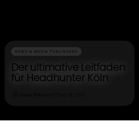
NEWS & MEDIA PUBLISHERS
Der ultimative Leitfaden
für Headhunter Köln
David Wilkinson
Sep 19, 2025
D