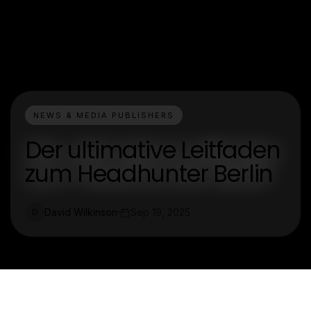
NEWS & MEDIA PUBLISHERS
Der ultimative Leitfaden
zum Headhunter Berlin
David Wilkinson
Sep 19, 2025
D